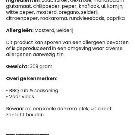
Ingrediënten
: zout, suiker, dextrose, monosodium
glutamaat, chilipoeder, peper, knoflook, ui, komijn,
witte peper, mosterd, oregano, selderij,
citroenpeper, rookaroma, rundvleesbasis, paprika
Allergieën
:
Mosterd, Selderij
Dit product kan sporen van een allergeen bevatten
of is geproduceerd in een omgeving waar diverse
allergenen aanwezig zijn.
Gewicht:
369 gram
Overige kenmerken:
• BBQ rub & seasoning
• Voor vlees
Bewaar op een koele donkere plek, uit direct
zonlicht houden.