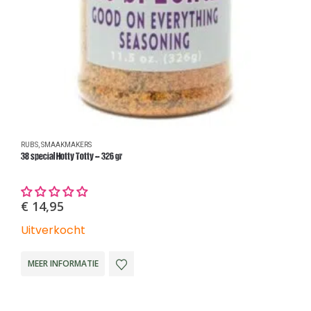
RUBS
,
SMAAKMAKERS
R
38 special Hotty Totty – 326 gr
L
€
14,95
Uitverkocht
U
MEER INFORMATIE