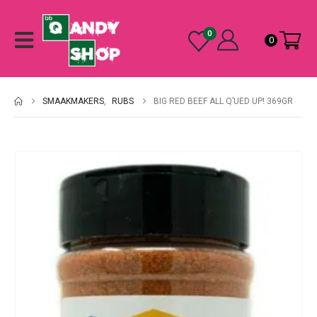
0
0
SMAAKMAKERS
,
RUBS
BIG RED BEEF ALL Q’UED UP! 369GR