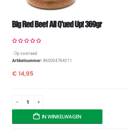
Big Red Beef All Q’ued Up! 369gr
:
Op voorraad
Artikelnummer:
860004764311
€
14,95
IN WINKELWAGEN