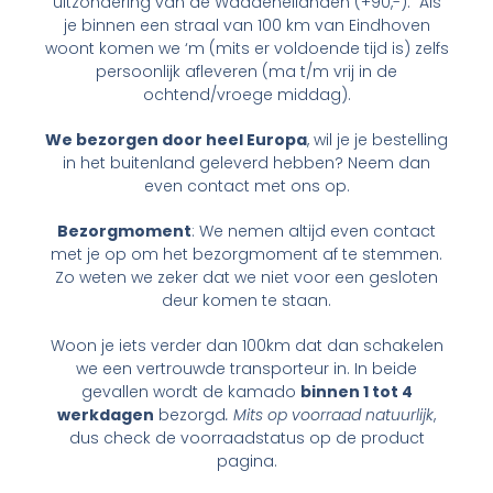
uitzondering van de Waddeneilanden (+90,-). Als
je binnen een straal van 100 km van Eindhoven
woont komen we ‘m (mits er voldoende tijd is) zelfs
persoonlijk afleveren (ma t/m vrij in de
ochtend/vroege middag).
We bezorgen door heel Europa
, wil je je bestelling
in het buitenland geleverd hebben? Neem dan
even contact met ons op.
Bezorgmoment
: We nemen altijd even contact
met je op om het bezorgmoment af te stemmen.
Zo weten we zeker dat we niet voor een gesloten
deur komen te staan.
Woon je iets verder dan 100km dat dan schakelen
we een vertrouwde transporteur in. In beide
gevallen wordt de kamado
binnen 1 tot 4
werkdagen
bezorgd
. Mits op voorraad natuurlijk
,
dus check de voorraadstatus op de product
pagina.