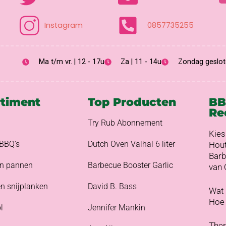
Instagram
0857735255
Ma t/m vr. | 12 - 17u
Za | 11 - 14u
Zondag geslot
rtiment
Top Producten
B
Re
Try Rub Abonnement
Kies
BBQ's
Dutch Oven Valhal 6 liter
Hout
Barb
en pannen
Barbecue Booster Garlic
van
n snijplanken
David B. Bass
Wat 
Hoe 
l
Jennifer Mankin
Ther