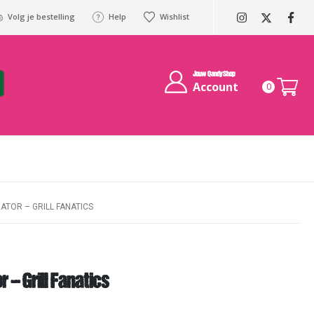
Volg je bestelling
Help
Wishlist
Jouw QandyShop
Account
0
TOR – GRILL FANATICS
– Grill Fanatics