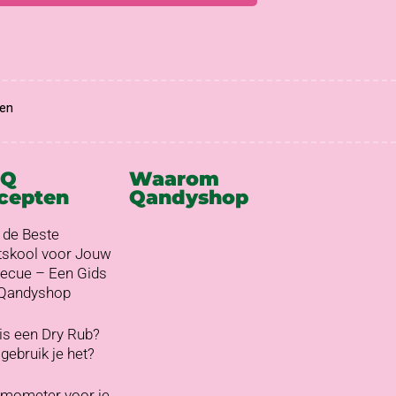
en
BQ
Waarom
cepten
Qandyshop
 de Beste
skool voor Jouw
ecue – Een Gids
 Qandyshop
is een Dry Rub?
gebruik je het?
mometer voor je