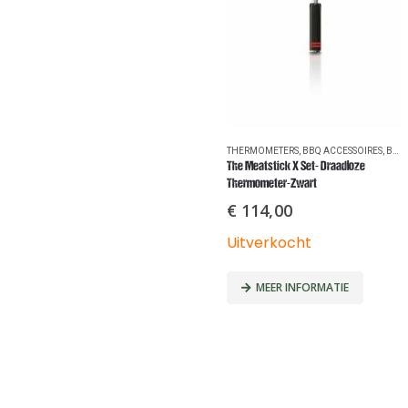
THERMOMETERS
,
BBQ ACCESSOIRES
,
BBQ'S
The Meatstick X Set- Draadloze
Thermometer-Zwart
€
114,00
Uitverkocht
MEER INFORMATIE