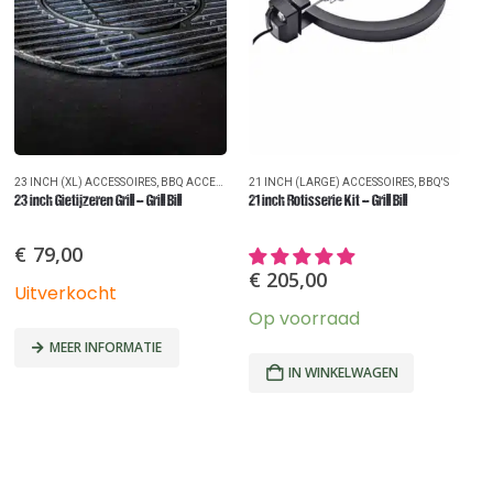
23 INCH (XL) ACCESSOIRES
,
BBQ ACCESSOIRES
21 INCH (LARGE) ACCESSOIRES
,
BBQ'S
,
BBQ'S
2
23 inch Gietijzeren Grill – Grill Bill
21 inch Rotisserie Kit – Grill Bill
23
€
79,00
€
205,00
Uitverkocht
Op voorraad
U
MEER INFORMATIE
IN WINKELWAGEN