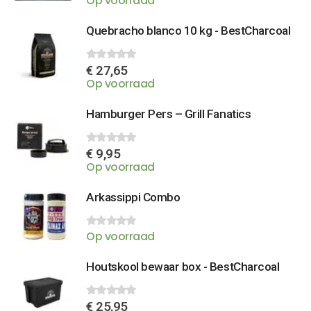
Op voorraad
Quebracho blanco 10 kg - BestCharcoal
€
27,65
0
out of 5
Op voorraad
Hamburger Pers – Grill Fanatics
€
9,95
0
out of 5
Op voorraad
Arkassippi Combo
Op voorraad
0
out of 5
Houtskool bewaar box - BestCharcoal
€
25,95
0
out of 5