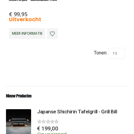
€
99,95
Uitverkocht
MEER INFORMATIE
Tonen:
Nieuw Producten
Japanse Shichirin Tafelgrill - Grill Bill
€
199,00
0
out of 5