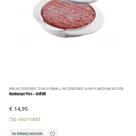
BBQ ACCESSOIRES
,
13 INCH (SMALL) ACCESSOIRES
,
16 INCH (MEDIUM) ACCESSOIRES
,
2
2
Hamburger Pers – Grill Bill
21
€
14,95
Op voorraad
O
IN WINKELWAGEN