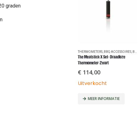
220 graden
en
THERMOMETERS
,
BBQ ACCESSOIRES
,
BBQ'S
The Meatstick X Set- Draadloze
Thermometer-Zwart
€
114,00
Uitverkocht
MEER INFORMATIE