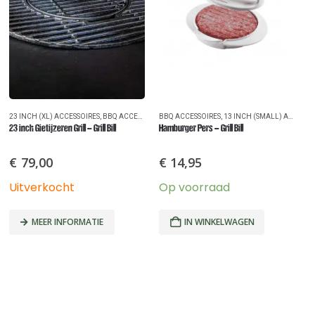
23 INCH (XL) ACCESSOIRES
,
BBQ ACCESSOIRES
BBQ ACCESSOIRES
,
BBQ'S
,
13 INCH (SMALL) ACCESSOIRES
B
23 inch Gietijzeren Grill – Grill Bill
Hamburger Pers – Grill Bill
Ha
€
79,00
€
14,95
Uitverkocht
Op voorraad
U
MEER INFORMATIE
IN WINKELWAGEN