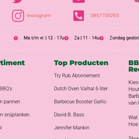
Instagram
0857735255
Ma t/m vr. | 12 - 17u
Za | 11 - 14u
Zondag geslot
rtiment
Top Producten
B
Re
Try Rub Abonnement
Kies
BBQ's
Dutch Oven Valhal 6 liter
Hout
Barb
en pannen
Barbecue Booster Garlic
van
n snijplanken
David B. Bass
Wat 
Hoe 
l
Jennifer Mankin
Ther