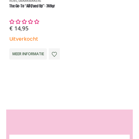
RUBS
,
SMAAKMAKERS
Q
The Go-To “All Q’ued Up”- 369gr
Q
€
14,95
Uitverkocht
O
MEER INFORMATIE