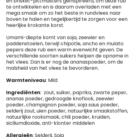
en brisket-pittmasters geïnspireerd, om deze rub
te ontwikkelen en is daarom overladen met een
mega smaak om zo het beste in rundvlees naar
boven te halen en tegelijkertijd te zorgen voor een
heerlijke krokante korst.
Umami-diepte komt van soja, zeewier en
paddenstoelen, terwijl chipotle, ancho en mulato
pepers deze rub een warm evenwicht geven. De
verschillende soorten suikers helpen de opname in
het vlees. Dan is er nog de ananaspoeder, om de
malsheid van het vlees te bevorderen.
Warmteniveau
: Mild
Ingrediënten
: zout, suiker, paprika, zwarte peper,
ananas poeder, gedroogde knoflook, zeewier
poeder, champignon poeder, soja saus poeder,
selderij zout, uien poeder, natuurlijke smaakstoffen,
natuurlijke rooksmaak, chili poeder, kruiden,
siciliumdioxide, anti-klonter middelen
Allergieën
: Selderij, Soja