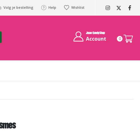
Volg je bestelling
Help
Wishlist
Jouw QandyShop
Account
0
rsmes