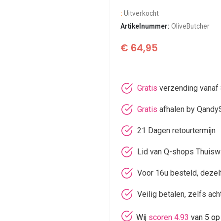
:
Uitverkocht
Artikelnummer:
OliveButcher
€
64,95
Gratis
verzending vanaf 
Gratis
afhalen by Qandy
21 Dagen retourtermijn
Lid van Q-shops Thuisw
Voor 16u besteld, deze
Veilig betalen, zelfs ach
Wij
scoren 4.93
van 5 op