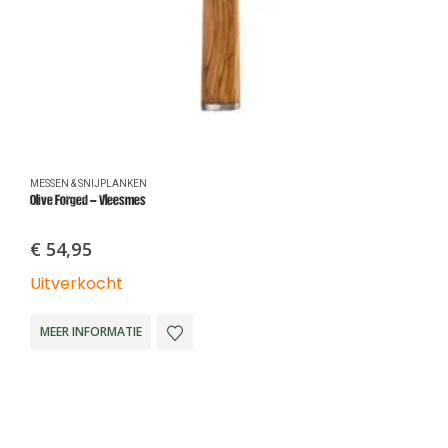
MESSEN & SNIJPLANKEN
M
Olive Forged – Vleesmes
O
€
54,95
Uitverkocht
O
MEER INFORMATIE