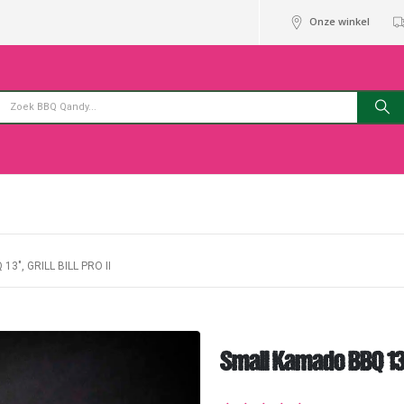
Onze winkel
3″, GRILL BILL PRO II
Small Kamado BBQ 13″, G