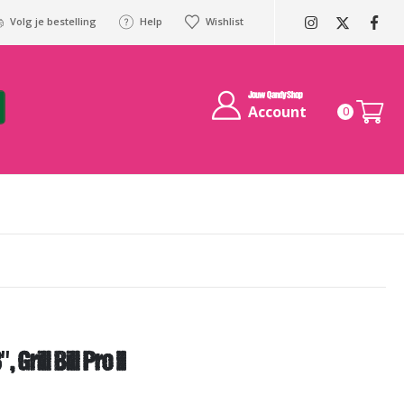
Volg je bestelling
Help
Wishlist
Jouw QandyShop
Account
0
rill Bill Pro II