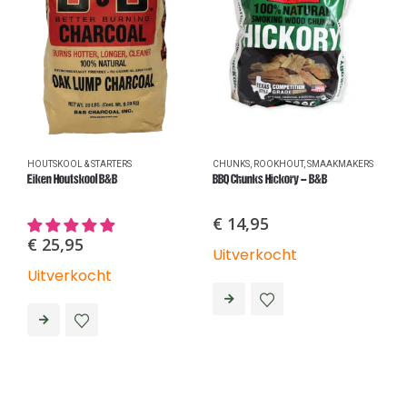
HOUTSKOOL & STARTERS
CHUNKS
,
ROOKHOUT
,
SMAAKMAKERS
C
Eiken Houtskool B&B
BBQ Chunks Hickory – B&B
B
€
14,95
€
25,95
Uitverkocht
U
Uitverkocht