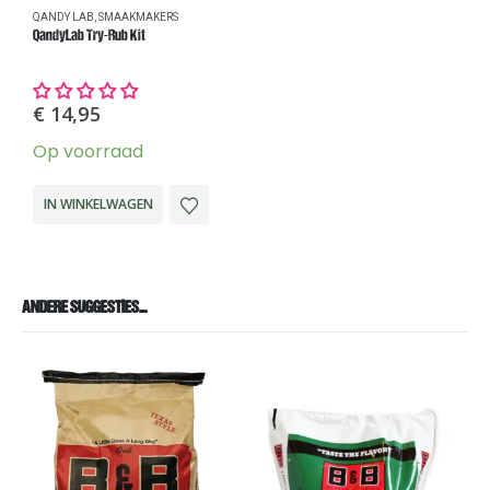
QANDY LAB
,
SMAAKMAKERS
R
QandyLab Try-Rub Kit
M
€
14,95
Op voorraad
U
IN WINKELWAGEN
ANDERE SUGGESTIES…