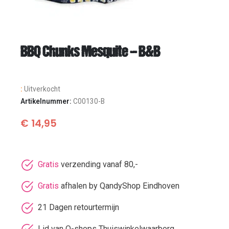
BBQ Chunks Mesquite – B&B
:
Uitverkocht
Artikelnummer:
C00130-B
€
14,95
Gratis
verzending vanaf 80,-
Gratis
afhalen by QandyShop Eindhoven
21 Dagen retourtermijn
Lid van Q-shops Thuiswinkelwaarborg