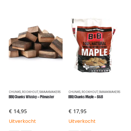
CHUNKS
,
ROOKHOUT
,
SMAAKMAKERS
CHUNKS
,
ROOKHOUT
,
SMAAKMAKERS
C
BBQ Chunks Whisky – Pitmaster
BBQ Chunks Maple – B&B
BB
€
14,95
€
17,95
Uitverkocht
Uitverkocht
U