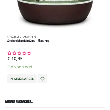
SAUZEN
,
SMAAKMAKERS
S
Smokey Mountain Saus – Blues Hog
T
€
10,95
Op voorraad
U
IN WINKELWAGEN
ANDERE SUGGESTIES…