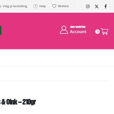
Volg je bestelling
Help
Wishlist
Jouw QandyShop
Account
0
 & Oink – 210gr