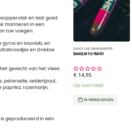
leesoppervlak en laat goed
ok marineren in een
aan toe voegen.
 gyros en souvlaki, en
 pitabroodjes en Griekse
QANDY LAB
,
SMAAKMAKERS
QandyLab Try-Rub Kit
het gewicht van het vlees.
€
14,95
e, peterselie, selderijzout,
Op voorraad
e paprika, rozemarijn,
IN WINKELWAGEN
 is geproduceerd in een