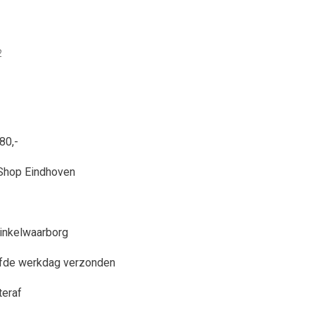
2
80,-
Shop Eindhoven
inkelwaarborg
lfde werkdag verzonden
teraf