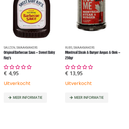
SAUZEN
,
SMAAKMAKERS
RUBS
,
SMAAKMAKERS
R
Original Barbecue Saus – Sweet Baby
Montreal Steak & Burger Angus & Oink –
Ho
Ray’s
250gr
€
4,95
€
13,95
Uitverkocht
Uitverkocht
U
MEER INFORMATIE
MEER INFORMATIE