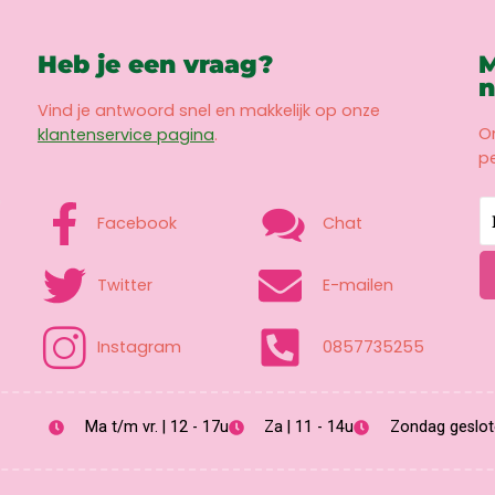
Heb je een vraag?
M
n
Vind je antwoord snel en makkelijk op onze
O
klantenservice pagina
.
pe
Facebook
Chat
Twitter
E-mailen
Instagram
0857735255
Ma t/m vr. | 12 - 17u
Za | 11 - 14u
Zondag geslot