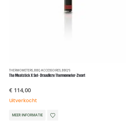
THERMOMETERS
,
BBQ ACCESSOIRES
,
BBQ'S
B
The Meatstick X Set- Draadloze Thermometer-Zwart
Ke
€
114,00
Uitverkocht
O
MEER INFORMATIE