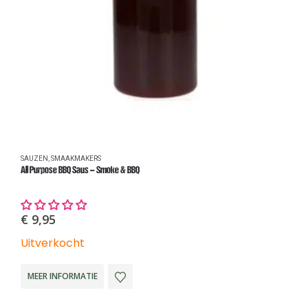
SAUZEN
,
SMAAKMAKERS
S
All Purpose BBQ Saus – Smoke & BBQ
H
€
9,95
Uitverkocht
U
MEER INFORMATIE