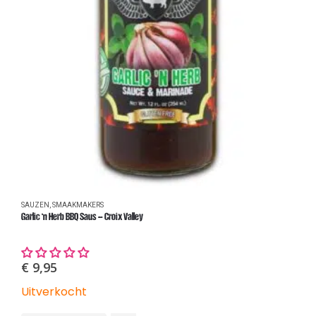
SAUZEN
,
SMAAKMAKERS
R
Garlic ‘n Herb BBQ Saus – Croix Valley
M
€
9,95
Uitverkocht
U