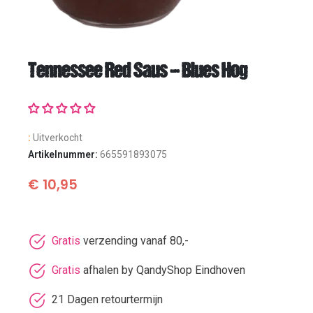
Tennessee Red Saus – Blues Hog
:
Uitverkocht
Artikelnummer:
665591893075
€
10,95
Gratis
verzending vanaf 80,-
Gratis
afhalen by QandyShop Eindhoven
21 Dagen retourtermijn