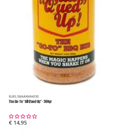
RUBS
,
SMAAKMAKERS
S
The Go-To “All Q’ued Up”- 369gr
S
€
14,95